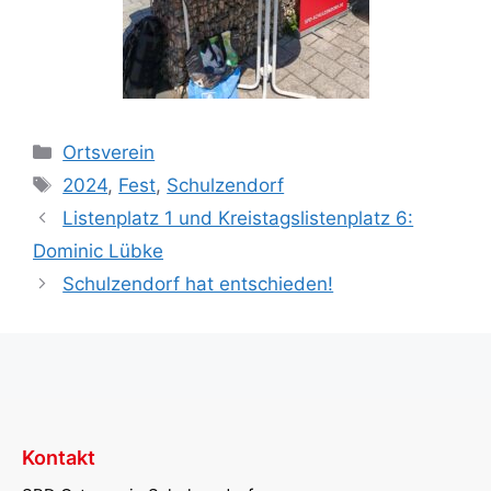
Kategorien
Ortsverein
Schlagwörter
2024
,
Fest
,
Schulzendorf
Listenplatz 1 und Kreistagslistenplatz 6:
Dominic Lübke
Schulzendorf hat entschieden!
Kontakt