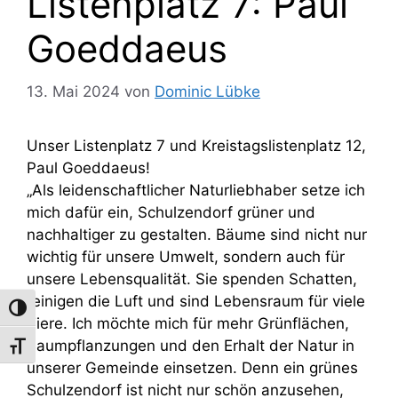
Listenplatz 7: Paul
Goeddaeus
13. Mai 2024
von
Dominic Lübke
Unser Listenplatz 7 und Kreistagslistenplatz 12,
Paul Goeddaeus!
„Als leidenschaftlicher Naturliebhaber setze ich
mich dafür ein, Schulzendorf grüner und
nachhaltiger zu gestalten. Bäume sind nicht nur
wichtig für unsere Umwelt, sondern auch für
unsere Lebensqualität. Sie spenden Schatten,
reinigen die Luft und sind Lebensraum für viele
Umschalten auf hohe Kontraste
Tiere. Ich möchte mich für mehr Grünflächen,
Baumpflanzungen und den Erhalt der Natur in
Schrift vergrößern
unserer Gemeinde einsetzen. Denn ein grünes
Schulzendorf ist nicht nur schön anzusehen,