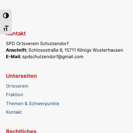
Umschalten auf hohe Kontraste
Schrift vergrößern
Kontakt
SPD Ortsverein Schulzendorf
Anschrift:
Schlossstraße 6, 15711 Königs Wusterhausen
E-Mail:
spdschulzendorf@gmail.com
Unterseiten
Ortsverein
Fraktion
Themen & Schwerpunkte
Kontakt
Rechtliches